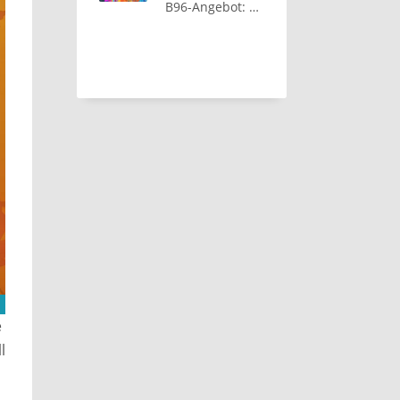
B96-Angebot: Tageskurs jetzt nur 299 € statt 366 €
e
l