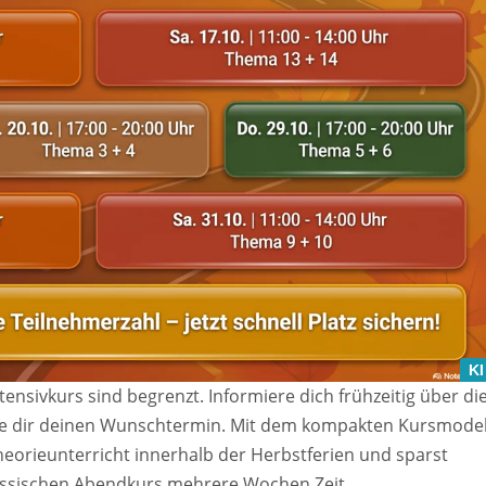
KI
tensivkurs sind begrenzt. Informiere dich frühzeitig über di
ere dir deinen Wunschtermin. Mit dem kompakten Kursmodel
eorieunterricht innerhalb der Herbstferien und sparst
ssischen Abendkurs mehrere Wochen Zeit.