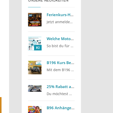
UNSERE NEUIGKEITEN
Ferienkurs-Herbst-2026
Jetzt anmelden: Herbstferien-Intensivkurs 2026
Welche Motorradkleidung brauche ich für den Führerschein?
So bist du für deine ersten Fahrstunden gut vorbereitet
KI
B196 Kurs Berlin: Jetzt 100 € sparen
Mit dem B196 Kurs Berlin 125er fahren und aktuell 100 € sparen: Unser Angebot für alle, die mit dem…
25% Rabatt auf den Grundbetrag für den Autoführerschein
Du möchtest mit deinem Autoführerschein starten? Die Fahrschule Lind aus Berlin Steglitz bietet…
B96 Anhängerführerschein