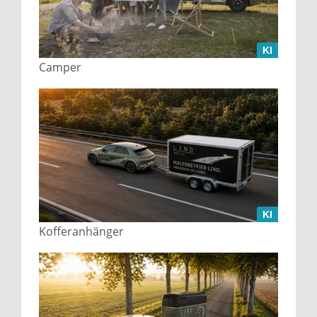
KI
Camper
KI
Kofferanhänger