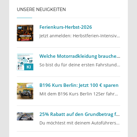
UNSERE NEUIGKEITEN
Ferienkurs-Herbst-2026
Jetzt anmelden: Herbstferien-Intensivkurs 2026
Welche Motorradkleidung brauche ich für den Führerschein?
So bist du für deine ersten Fahrstunden gut vorbereitet
KI
B196 Kurs Berlin: Jetzt 100 € sparen
Mit dem B196 Kurs Berlin 125er fahren und aktuell 100 € sparen: Unser Angebot für alle, die mit dem…
25% Rabatt auf den Grundbetrag für den Autoführerschein
Du möchtest mit deinem Autoführerschein starten? Die Fahrschule Lind aus Berlin Steglitz bietet…