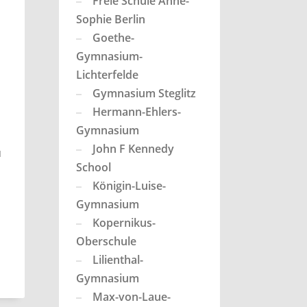
Freie Schule Anne-
Sophie Berlin
Goethe-
Gymnasium-
Lichterfelde
Gymnasium Steglitz
Hermann-Ehlers-
Gymnasium
John F Kennedy
u
School
Königin-Luise-
Gymnasium
Kopernikus-
Oberschule
Lilienthal-
Gymnasium
Max-von-Laue-